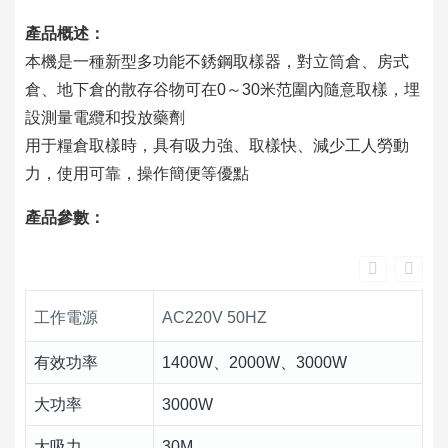
產品概述：
本機是一種新型多功能不銹鋼取樣器，對立筒倉、房式
倉、地下倉的散存谷物可在0～30米范圍內隨意取樣，埋
設測量電纜和投放藥劑
用于糧倉取樣時，具有吸力強、取樣快、減少工人勞動
力，使用可靠，操作簡便等優點
產品參數：
工作電源
AC220V 50HZ
有效功率
1400W、2000W、3000W
大功率
3000W
大吸力
30M