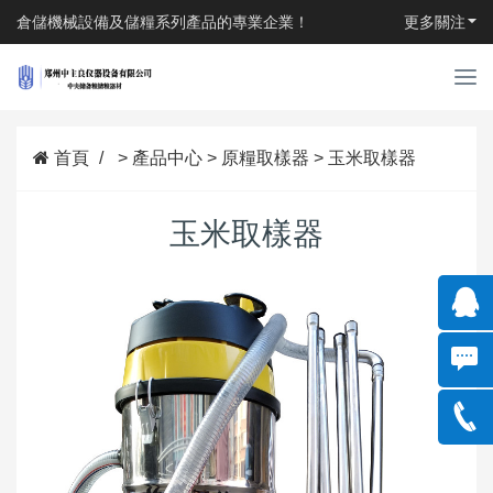
倉儲機械設備及儲糧系列產品的專業企業！
更多關注
T
o
g
g
首頁
>
產品中心
>
原糧取樣器
>
玉米取樣器
l
e
n
玉米取樣器
a
v
i
g
a
QQ:12
t
i
984241
178399
o
n
69
85616
178399