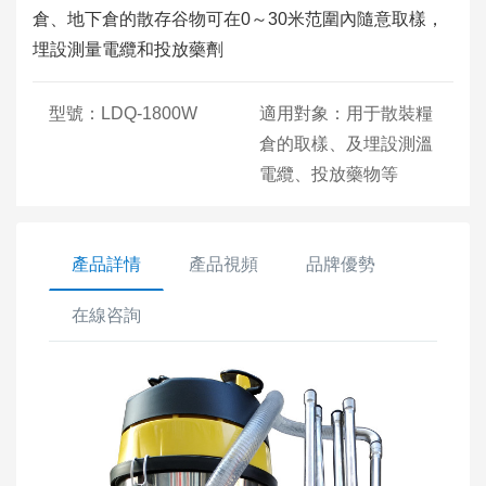
倉、地下倉的散存谷物可在0～30米范圍內隨意取樣，
埋設測量電纜和投放藥劑
型號：LDQ-1800W
適用對象：用于散裝糧
倉的取樣、及埋設測溫
電纜、投放藥物等
產品詳情
產品視頻
品牌優勢
在線咨詢