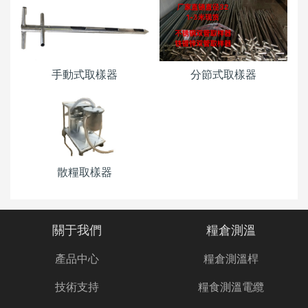
手動式取樣器
分節式取樣器
散糧取樣器
關于我們
糧倉測溫
產品中心
糧倉測溫桿
技術支持
糧食測溫電纜