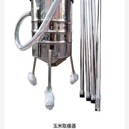
玉米取樣器